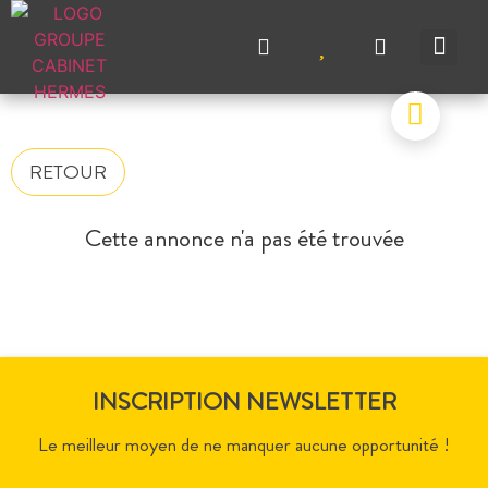
NOS A
NOS M
NOS A
VENDRE UN BIEN
CONTACTEZ-N
RETOUR
Cette annonce n'a pas été trouvée
INSCRIPTION NEWSLETTER
Le meilleur moyen de ne manquer aucune opportunité !