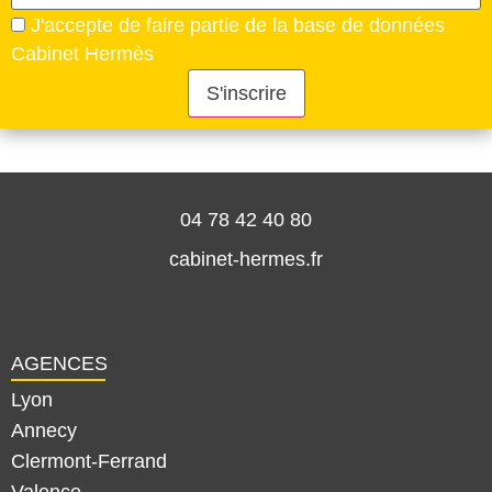
laisser
J'accepte de faire partie de la base de données
ce
Cabinet Hermès
champ
vide.
Veuillez
laisser
ce
champ
vide.
04 78 42 40 80
cabinet-hermes.fr
AGENCES
Lyon
Annecy
Clermont-Ferrand