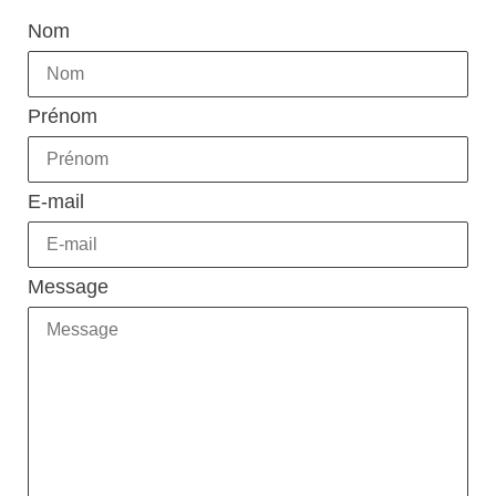
laisser
Nom
ce
champ
vide.
Prénom
E-mail
Message