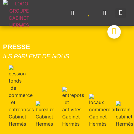
NOS A
NOS M
NOS 
VENDRE UN BIE
CONTACTEZ-N
PRESSE
ILS PARLENT DE NOUS