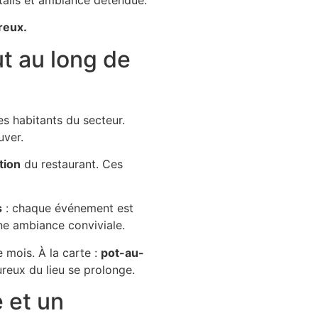
reux.
t au long de
es habitants du secteur.
uver.
tion
du restaurant. Ces
s
: chaque événement est
une ambiance conviviale.
e mois.
À la carte :
pot-au-
leureux du lieu se prolonge.
 et un