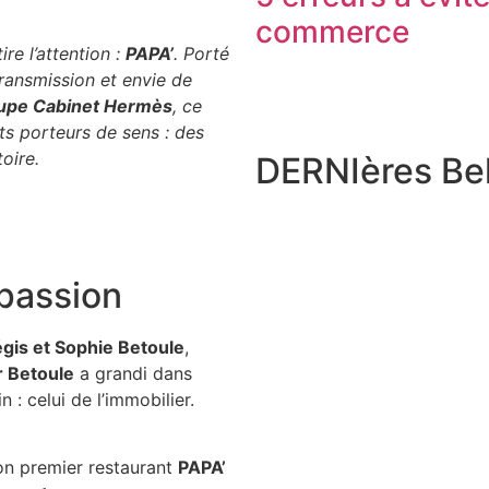
commerce
re l’attention :
PAPA’
. Porté
transmission et envie de
upe Cabinet Hermès
, ce
ets porteurs de sens : des
oire.
DERNIères Bel
 passion
gis et Sophie Betoule
,
r Betoule
a grandi dans
 : celui de l’immobilier.
son premier restaurant
PAPA’