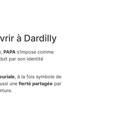
rir à Dardilly
e,
PAPA
s’impose comme
éduit par son identité
euriale
, à la fois symbole de
aussi une
fierté partagée
par
nture.