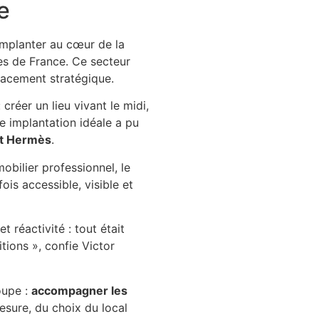
e
implanter au cœur de la
ues de France. Ce secteur
placement stratégique.
créer un lieu vivant le midi,
e implantation idéale a pu
t Hermès
.
obilier professionnel, le
fois accessible, visible et
t réactivité : tout était
tions », confie Victor
oupe :
accompagner les
mesure, du choix du local