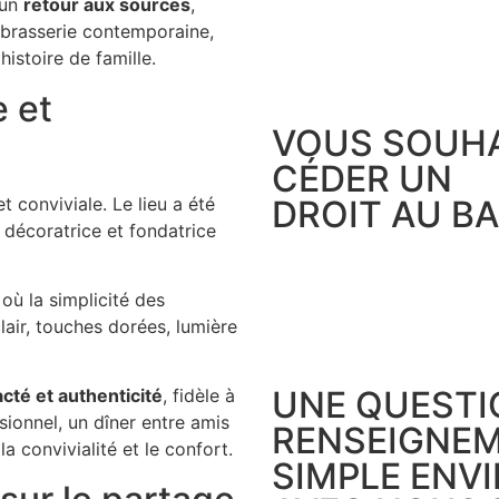
 un
retour aux sources
,
 brasserie contemporaine,
istoire de famille.
 et
VOUS SOUHA
CÉDER UN
DROIT AU BA
 conviviale. Le lieu a été
, décoratrice et fondatrice
où la simplicité des
lair, touches dorées, lumière
UNE QUESTI
cté et authenticité
, fidèle à
sionnel, un dîner entre amis
RENSEIGNEM
 convivialité et le confort.
SIMPLE ENV