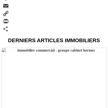
Snapchat
Email
Copy
Link
PrintFriendly
Partager
DERNIERS ARTICLES IMMOBILIERS