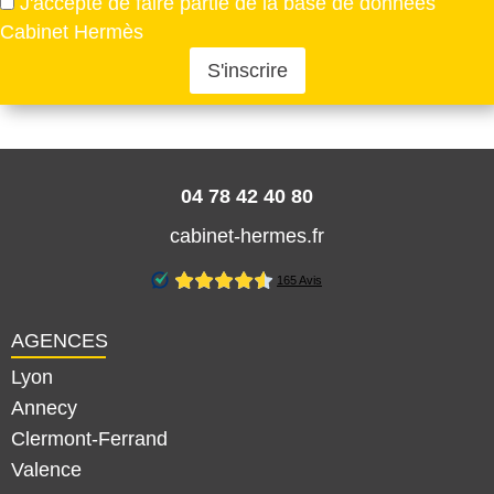
J'accepte de faire partie de la base de données
ce
Cabinet Hermès
champ
vide.
Veuillez
laisser
ce
champ
vide.
04 78 42 40 80
cabinet-hermes.fr
AGENCES
Lyon
Annecy
Clermont-Ferrand
Valence