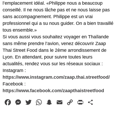
l’emplacement idéal. «Philippe nous a beaucoup
conseillé. Il ne nous lâche pas et ne nous laisse pas
sans accompagnement. Philippe est un vrai
professionnel qui a su nous guider. On a bien travaillé
tous ensemble.»
Si vous aussi vous souhaitez voyager en Thaïlande
sans même prendre l’avion, venez découvrir Zaap
Thai Street Food dans le 2ème arrondissement de
Lyon. En attendant, pour suivre toutes leurs
actualités, rendez vous sur les réseaux sociaux :
Instagram :
https://www.instagram.com/zaap.thai.streetfood/
Facebook :
https://www.facebook.com/zaapthaistreetfood
Facebook
Messenger
Twitter
WhatsApp
Snapchat
Email
Copy
PrintFr
Parta
Link