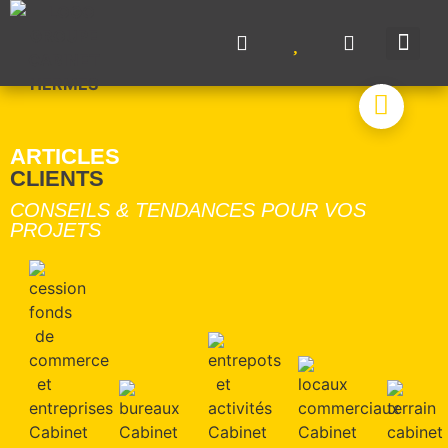
NOS A
NOS M
NOS 
VENDRE UN BIE
CONTACTEZ-N
ARTICLES
CLIENTS
CONSEILS & TENDANCES POUR VOS
PROJETS