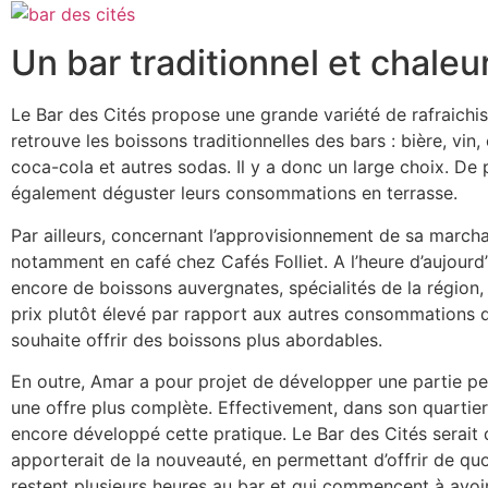
Un bar traditionnel et chaleu
Le Bar des Cités propose une grande variété de rafraichis
retrouve les boissons traditionnelles des bars : bière, vin, 
coca-cola et autres sodas. Il y a donc un large choix. De p
également déguster leurs consommations en terrasse.
Par ailleurs, concernant l’approvisionnement de sa marcha
notamment en café chez Cafés Folliet. A l’heure d’aujourd’
encore de boissons auvergnates, spécialités de la région, 
prix plutôt élevé par rapport aux autres consommations 
souhaite offrir des boissons plus abordables.
En outre, Amar a pour projet de développer une partie pet
une offre plus complète. Effectivement, dans son quartier,
encore développé cette pratique. Le Bar des Cités serait d
apporterait de la nouveauté, en permettant d’offrir de qu
restent plusieurs heures au bar et qui commencent à avoir