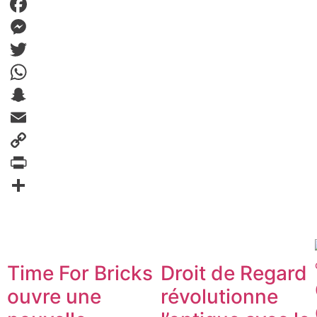
Facebook
Messenger
Twitter
WhatsApp
Snapchat
Email
Copy
Link
PrintFriendly
Partager
Time For Bricks
Droit de Regard
ouvre une
révolutionne