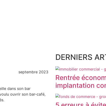
DERNIERS ART
septembre 2023
Rentrée économ
implantation com
ille dans son bar
voulu ouvrir son bar-café,
és.
5 erreurs à évit