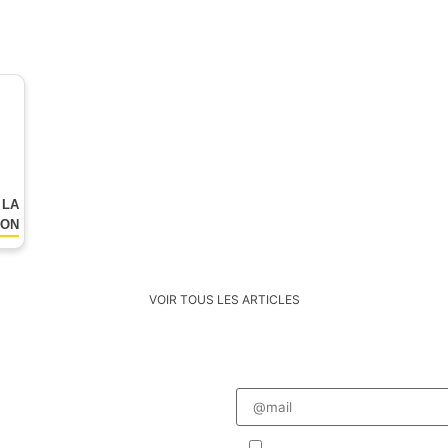
 LA
YON
VOIR TOUS LES ARTICLES
Veuillez
laisser
R
ce
champ