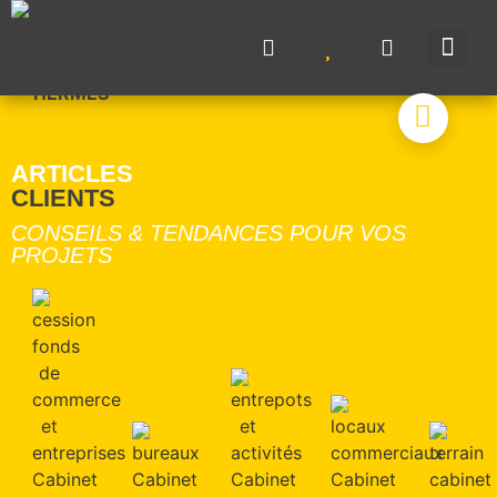
NOS A
NOS M
NOS 
VENDRE UN BIE
CONTACTEZ-N
ARTICLES
CLIENTS
CONSEILS & TENDANCES POUR VOS
PROJETS