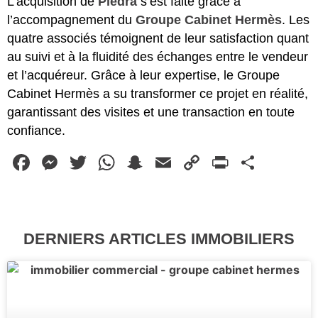
L’acquisition de
Piedra
s’est faite grâce à
l’accompagnement du
Groupe Cabinet Hermès
. Les
quatre associés témoignent de leur satisfaction quant
au suivi et à la fluidité des échanges entre le vendeur
et l’acquéreur. Grâce à leur expertise, le Groupe
Cabinet Hermès a su transformer ce projet en réalité,
garantissant des visites et une transaction en toute
confiance.
Facebook
Messenger
Twitter
WhatsApp
Snapchat
Email
Copy
PrintFr
Parta
Link
DERNIERS ARTICLES IMMOBILIERS