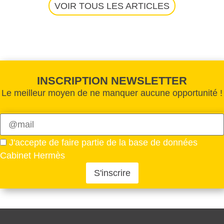
VOIR TOUS LES ARTICLES
INSCRIPTION NEWSLETTER
Le meilleur moyen de ne manquer aucune opportunité !
Veuillez
laisser
J'accepte de faire partie de la base de données
ce
Cabinet Hermès
champ
vide.
Veuillez
laisser
ce
champ
vide.