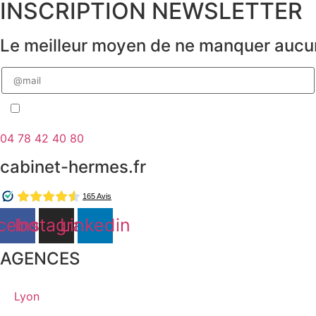
INSCRIPTION NEWSLETTER
Le meilleur moyen de ne manquer aucun
Veuillez
laisser
ce
champ
J'accepte de faire partie de la base de données Cabinet Hermès
vide.
04 78 42 40 80
cabinet-hermes.fr
cebook
Instagram
Linkedin
AGENCES
Lyon