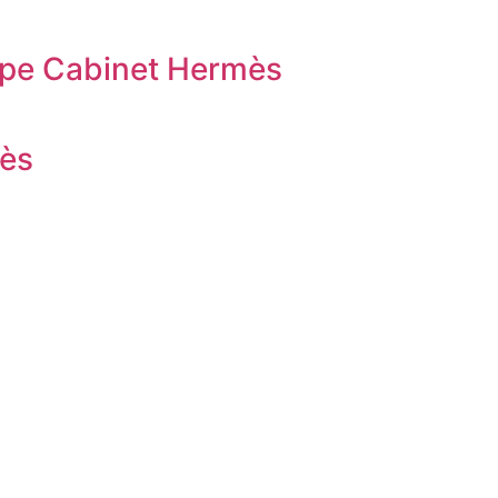
oupe Cabinet Hermès
mès