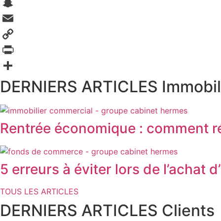
WhatsApp
Snapchat
Email
Copy
Link
PrintFriendly
Partager
DERNIERS ARTICLES Immobil
Rentrée économique : comment réu
5 erreurs à éviter lors de l’acha
TOUS LES ARTICLES
DERNIERS ARTICLES Clients