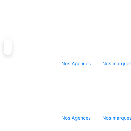
Aller
au
contenu
Nos Agences
Nos marque
Nos Agences
Nos marque