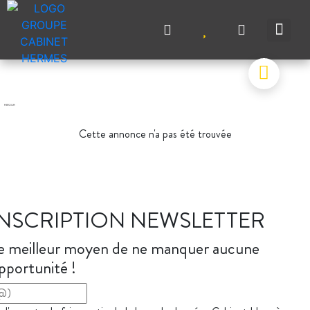
NOS A
NOS M
NOS A
VENDRE UN BIEN
CONTACTEZ-N
RETOUR
Cette annonce n'a pas été trouvée
INSCRIPTION NEWSLETTER
e meilleur moyen de ne manquer aucune
pportunité !