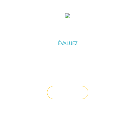
ÉVALUEZ VOTRE CAPACITÉ
D'EMPRUNT
ÉVALUEZ
Vous souhaitez céder un droit au bail ?
Vendre un bien
Vous avez du mal à trouver la