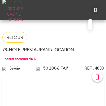
NOS A
NOS M
NOS A
VENDRE UN BIEN
CONTACTEZ-N
RETOUR
73-HOTEL/RESTAURANT/LOCATION
Locaux commerciaux
Savoie
50 200€ FAI*
REF : 4833