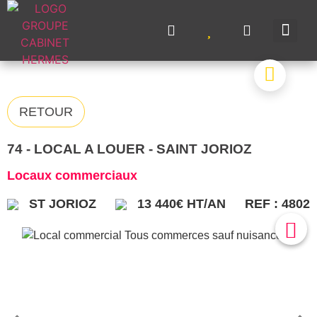
NOS A
NOS M
NOS 
VENDRE UN BIE
CONTACTEZ-N
RETOUR
74 - LOCAL A LOUER - SAINT JORIOZ
Locaux commerciaux
ST JORIOZ
13 440€ HT/AN
REF : 4802