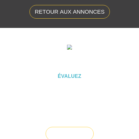
RETOUR AUX ANNONCES
ÉVALUEZ VOTRE CAPACITÉ
D'EMPRUNT
ÉVALUEZ
Vous souhaitez céder un droit au
bail ?
Vendre un bien