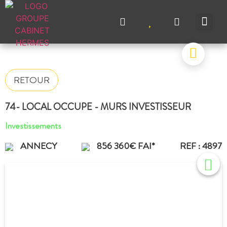
NOS A
NOS M
NOS A
VENDRE UN BIEN
CONTACTEZ-N
RETOUR
74- LOCAL OCCUPE - MURS INVESTISSEUR
Investissements
ANNECY
856 360€ FAI*
REF : 4897