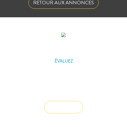
RETOUR AUX ANNONCES
ÉVALUEZ VOTRE CAPACITÉ
D'EMPRUNT
ÉVALUEZ
Vous souhaitez céder un droit au bail ?
Vendre un bien