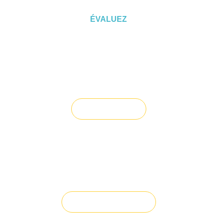
ÉVALUEZ
Vous souhaitez céder un droit au
bail ?
Vendre un bien
Vous avez du mal à trouver la
solution à vos projets ?
Solution sur-mesure