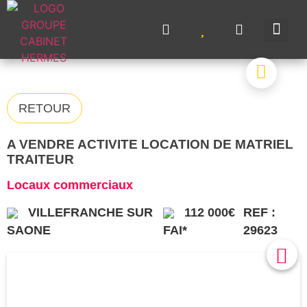
NOS A
NOS M
NOS 
VENDRE UN BIE
CONTACTEZ-N
RETOUR
A VENDRE ACTIVITE LOCATION DE MATRIEL
TRAITEUR
Locaux commerciaux
VILLEFRANCHE SUR
112 000€
REF :
SAONE
FAI*
29623