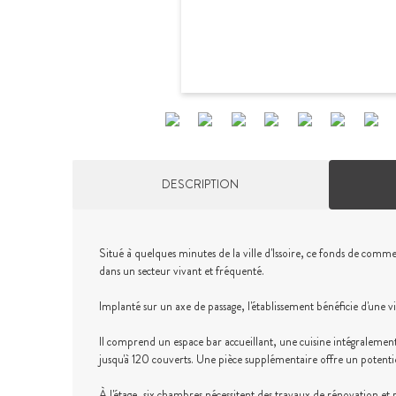
DESCRIPTION
Situé à quelques minutes de la ville d'Issoire, ce fonds de com
dans un secteur vivant et fréquenté.
Implanté sur un axe de passage, l'établissement bénéficie d'une visi
Il comprend un espace bar accueillant, une cuisine intégralement
jusqu'à 120 couverts. Une pièce supplémentaire offre un potentie
À l'étage, six chambres nécessitent des travaux de rénovation et