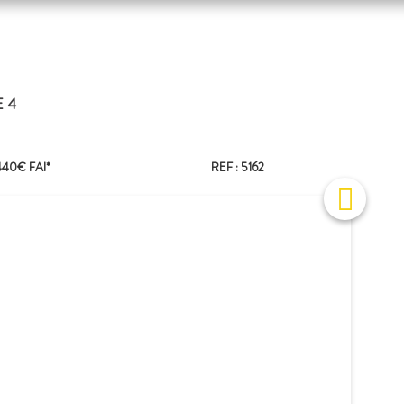
E 4
440€ FAI*
REF : 5162