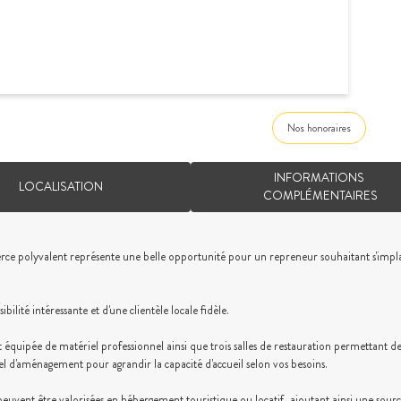
Nos honoraires
INFORMATIONS
LOCALISATION
COMPLÉMENTAIRES
merce polyvalent représente une belle opportunité pour un repreneur souhaitant s'impl
bilité intéressante et d'une clientèle locale fidèle.
 équipée de matériel professionnel ainsi que trois salles de restauration permettant de
l d'aménagement pour agrandir la capacité d'accueil selon vos besoins.
 peuvent être valorisées en hébergement touristique ou locatif, ajoutant ainsi une sour