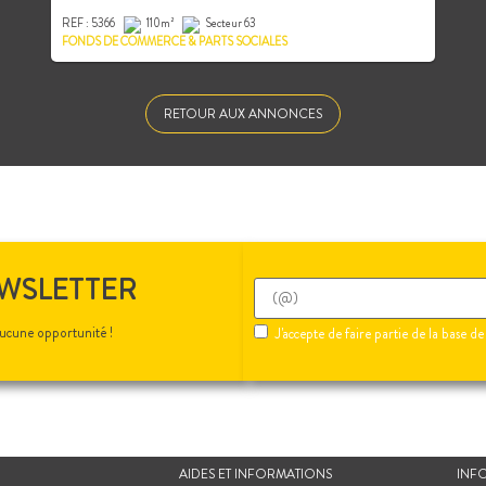
REF : 5366
110m²
Secteur 63
FONDS DE COMMERCE & PARTS SOCIALES
RETOUR AUX ANNONCES
EWSLETTER
ucune opportunité !
J'accepte de faire partie de la base
AIDES ET INFORMATIONS
INF