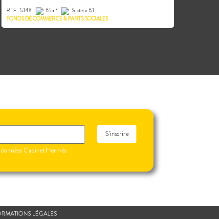
REF : 5348
65m²
Secteur 63
FONDS DE COMMERCE & PARTS SOCIALES
S'inscrire
 de données Cabinet Hermès
ORMATIONS LÉGALES