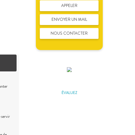
APPELER
ENVOYER UN MAIL
NOUS CONTACTER
ÉVALUEZ VOTRE CAPACITÉ
D'EMPRUNT
anter
ÉVALUEZ
 servir
Vous souhaitez céder un
droit au bail ?
ce de