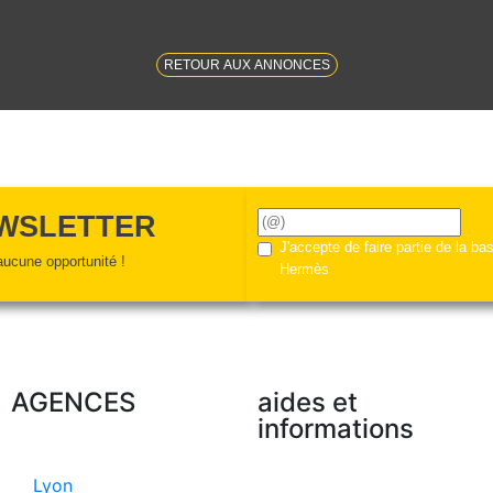
RETOUR AUX ANNONCES
EWSLETTER
J'accepte de faire partie de la b
ucune opportunité !
Hermès
AGENCES
aides et
informations
Lyon