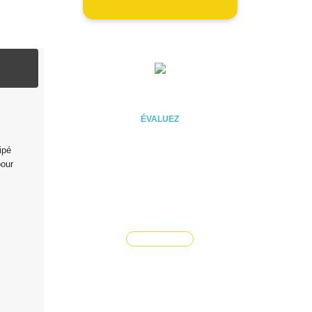
ÉVALUEZ VOTRE CAPACITÉ
D'EMPRUNT
ÉVALUEZ
ipé
pour
Vous souhaitez céder un
droit au bail ?
Vendre un bien