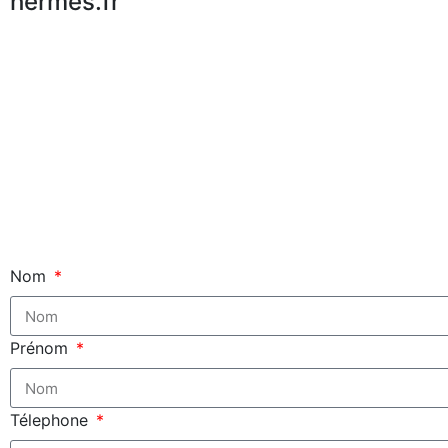
hermes.fr
Nom
Prénom
Télephone