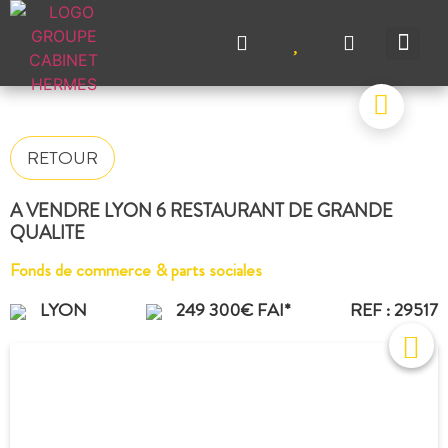
NOS A
NOS M
NOS A
VENDRE UN BIEN
CONTACTEZ-N
RETOUR
A VENDRE LYON 6 RESTAURANT DE GRANDE
QUALITE
Fonds de commerce & parts sociales
LYON
249 300€ FAI*
REF : 29517