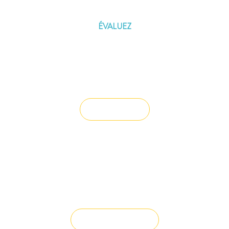
D'EMPRUNT
ÉVALUEZ
Vous souhaitez céder un droit au bail ?
Vendre un bien
Vous avez du mal à trouver la
solution à vos projets ?
Solution sur-mesure