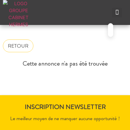
NOS A
NOS M
NOS A
VENDRE UN BIEN
CONTACTEZ-N
RETOUR
Cette annonce n'a pas été trouvée
INSCRIPTION NEWSLETTER
Le meilleur moyen de ne manquer aucune opportunité !