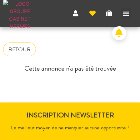
NOS A
NOS M
NOS A
VENDRE UN BIEN
CONTACTEZ-N
RETOUR
Cette annonce n'a pas été trouvée
INSCRIPTION NEWSLETTER
Le meilleur moyen de ne manquer aucune opportunité !