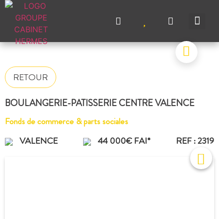
NOS A
NOS M
NOS A
VENDRE UN BIEN
CONTACTEZ-N
RETOUR
BOULANGERIE-PATISSERIE CENTRE VALENCE
Fonds de commerce & parts sociales
VALENCE
44 000€ FAI*
REF : 2319