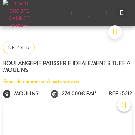
NOS A
NOS M
NOS A
VENDRE UN BIEN
CONTACTEZ-N
RETOUR
BOULANGERIE PATISSERIE IDEALEMENT SITUEE A
MOULINS
Fonds de commerce & parts sociales
MOULINS
274 000€ FAI*
REF : 5312