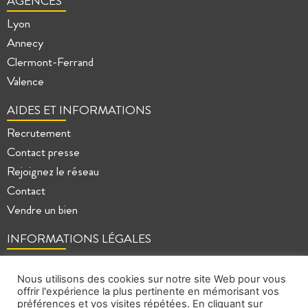
AGENCES
Lyon
Annecy
Clermont-Ferrand
Valence
AIDES ET INFORMATIONS
Recrutement
Contact presse
Rejoignez le réseau
Contact
Vendre un bien
INFORMATIONS LÉGALES
Mentions légales
Politique de confidentialité
Nous utilisons des cookies sur notre site Web pour vous
offrir l'expérience la plus pertinente en mémorisant vos
Plan du site
préférences et vos visites répétées. En cliquant sur