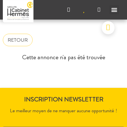
NOS A
NOS M
NOS A
VENDRE UN BIEN
CONTACTEZ-N
RETOUR
Cette annonce n'a pas été trouvée
INSCRIPTION NEWSLETTER
Le meilleur moyen de ne manquer aucune opportunité !