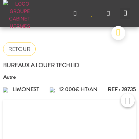
NOS A
NOS M
NOS A
VENDRE UN BIEN
CONTACTEZ-N
RETOUR
BUREAUX A LOUER TECHLID
Autre
LIMONEST
12 000€ HT/AN
REF : 28735