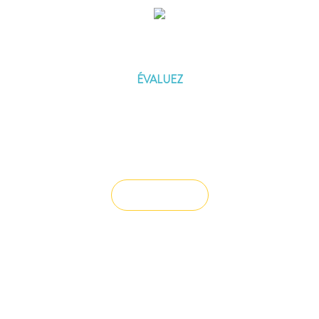
ÉVALUEZ VOTRE CAPACITÉ
D'EMPRUNT
ÉVALUEZ
Vous souhaitez céder un droit au bail ?
Vendre un bien
Vous avez du mal à trouver la
solution à vos projets ?