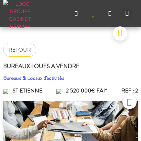
NOS A
NOS M
NOS A
VENDRE UN BIEN
CONTACTEZ-N
RETOUR
BUREAUX LOUES A VENDRE
Bureaux & Locaux d'activités
ST ETIENNE
2 520 000€ FAI*
REF : 2