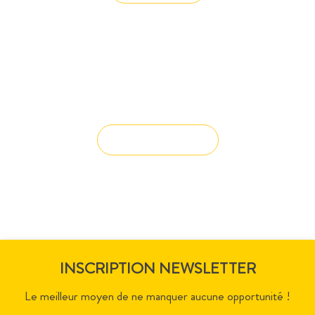
Vous avez du mal à trouver la
solution à vos projets ?
Solution sur-mesure
INSCRIPTION NEWSLETTER
Le meilleur moyen de ne manquer aucune opportunité !