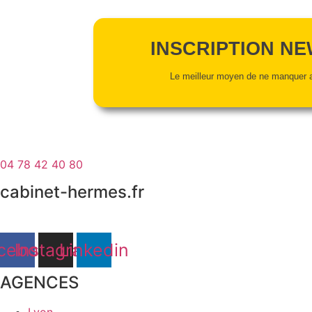
INSCRIPTION N
Le meilleur moyen de ne manquer a
04 78 42 40 80
cabinet-hermes.fr
cebook
Instagram
Linkedin
AGENCES