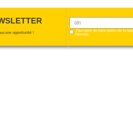
EWSLETTER
J'accepte de faire partie de la b
ucune opportunité !
Hermès