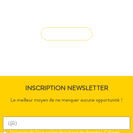
Vous avez du mal à trouver la
solution à vos projets ?
Solution sur-mesure
INSCRIPTION NEWSLETTER
Le meilleur moyen de ne manquer aucune opportunité !
J'accepte de faire partie de la base de données Cabinet