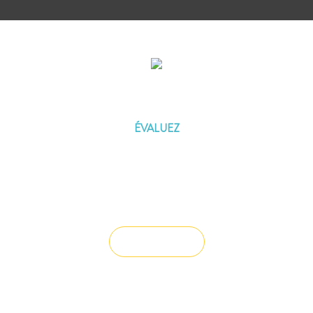
ÉVALUEZ VOTRE CAPACITÉ
D'EMPRUNT
ÉVALUEZ
Vous souhaitez céder un droit au bail ?
Vendre un bien