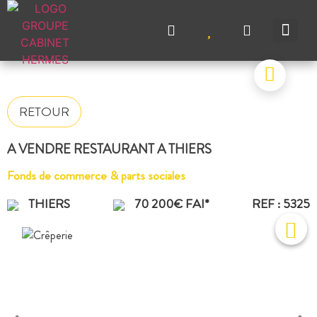
NOS A
NOS M
NOS A
VENDRE UN BIEN
CONTACTEZ-N
RETOUR
A VENDRE RESTAURANT A THIERS
Fonds de commerce & parts sociales
THIERS
70 200€ FAI*
REF : 5325