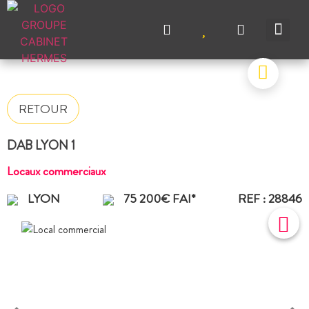
NOS A
NOS M
NOS A
VENDRE UN BIEN
CONTACTEZ-N
RETOUR
DAB LYON 1
Locaux commerciaux
LYON
75 200€ FAI*
REF : 28846