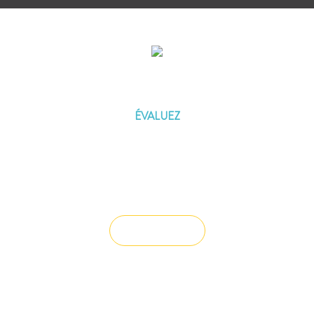
ÉVALUEZ VOTRE CAPACITÉ
D'EMPRUNT
ÉVALUEZ
Vous souhaitez céder un droit au bail ?
Vendre un bien