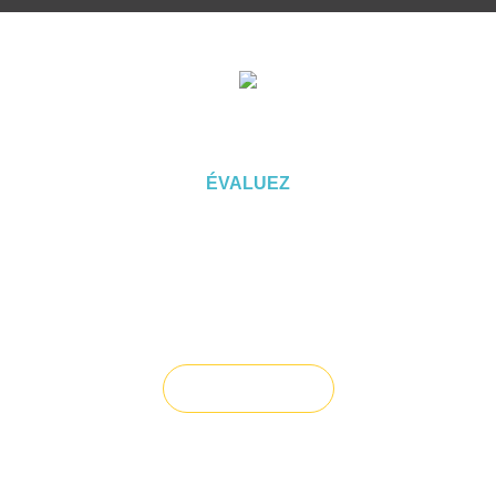
ÉVALUEZ VOTRE CAPACITÉ
D'EMPRUNT
ÉVALUEZ
Vous souhaitez céder un droit au
bail ?
Vendre un bien