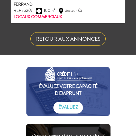
FERRAND
REF : 5269
100m²
Secteur 63
LOCAUX COMMERCIAUX
RETOUR AUX ANNONCES
ÉVALUEZ VOTRE CAPACITÉ
D'EMPRUNT
ÉVALUEZ
Vous souhaitez céder un droit au bail ?