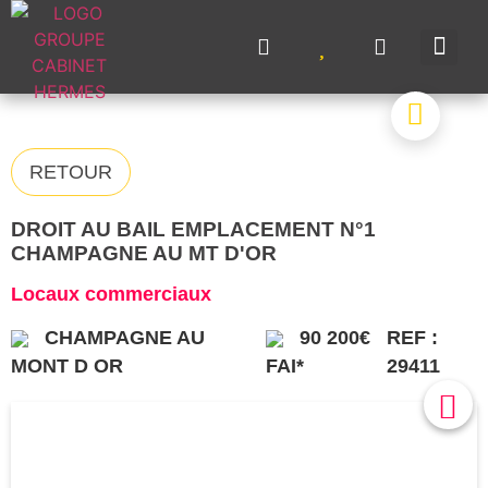
NOS A
NOS M
NOS 
VENDRE UN BIE
CONTACTEZ-N
RETOUR
DROIT AU BAIL EMPLACEMENT N°1
CHAMPAGNE AU MT D'OR
Locaux commerciaux
CHAMPAGNE AU
90 200€
REF :
MONT D OR
FAI*
29411