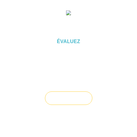
ÉVALUEZ VOTRE CAPACITÉ
D'EMPRUNT
ÉVALUEZ
Vous souhaitez céder un droit au
bail ?
Vendre un bien
Vous avez du mal à trouver la