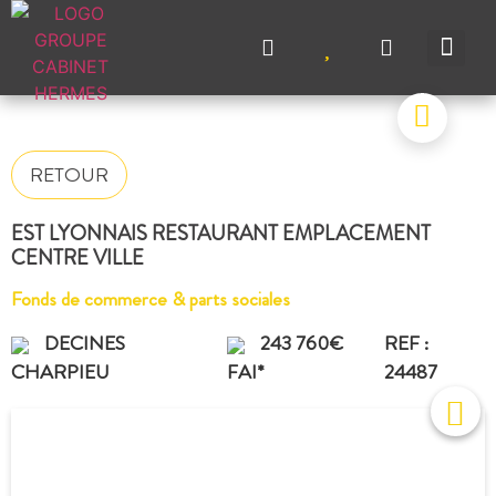
NOS A
NOS M
NOS A
VENDRE UN BIEN
CONTACTEZ-N
RETOUR
EST LYONNAIS RESTAURANT EMPLACEMENT
CENTRE VILLE
Fonds de commerce & parts sociales
DECINES
243 760€
REF :
CHARPIEU
FAI*
24487