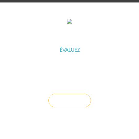
ÉVALUEZ VOTRE CAPACITÉ
D'EMPRUNT
ÉVALUEZ
Vous souhaitez céder un droit au bail ?
Vendre un bien