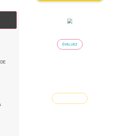
ÉVALUEZ VOTRE CAPACITÉ
D'EMPRUNT
ÉVALUEZ
E DE
Vous souhaitez céder un
droit au bail ?
Vendre un bien
s