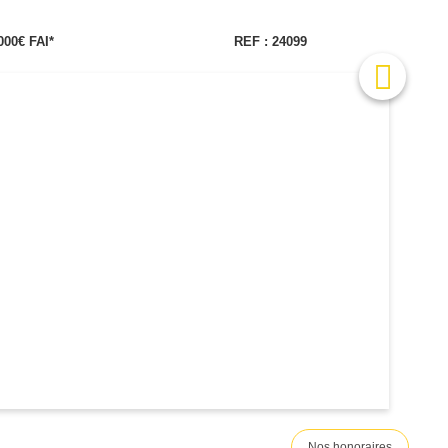
000€ FAI*
REF : 24099
Nos honoraires