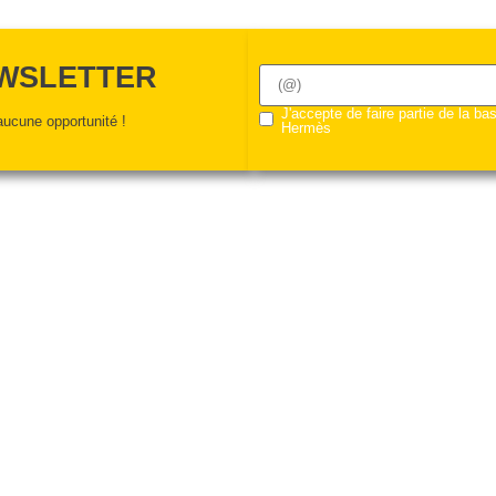
EWSLETTER
J'accepte de faire partie de la b
ucune opportunité !
Hermès