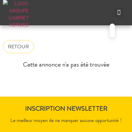
NOS A
NOS M
NOS A
VENDRE UN BIEN
CONTACTEZ-N
RETOUR
Cette annonce n'a pas été trouvée
INSCRIPTION NEWSLETTER
Le meilleur moyen de ne manquer aucune opportunité !