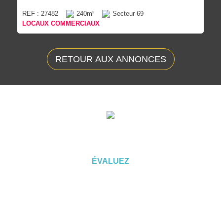
REF : 27482
240m²
Secteur 69
LOCAUX COMMERCIAUX
RETOUR AUX ANNONCES
ÉVALUEZ VOTRE CAPACITÉ
D'EMPRUNT
ÉVALUEZ
Vous souhaitez céder un droit au