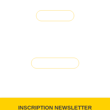
bail ?
Vendre un bien
Vous avez du mal à trouver la
solution à vos projets ?
Solution sur-mesure
INSCRIPTION NEWSLETTER