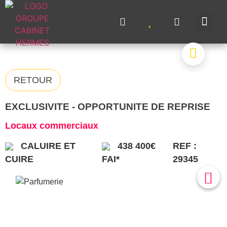
NOS A
NOS M
NOS 
VENDRE UN BIE
CONTACTEZ-N
RETOUR
EXCLUSIVITE - OPPORTUNITE DE REPRISE
Locaux commerciaux
CALUIRE ET
438 400€
REF :
CUIRE
FAI*
29345