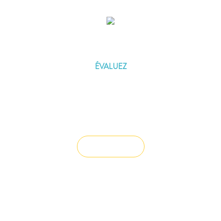
ÉVALUEZ VOTRE CAPACITÉ
D'EMPRUNT
ÉVALUEZ
Vous souhaitez céder un droit au bail ?
Vendre un bien
Vous avez du mal à trouver la