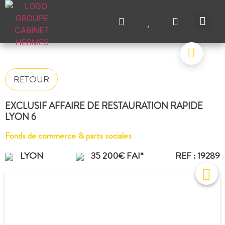
NOS A
NOS M
NOS A
VENDRE UN BIEN
CONTACTEZ-N
RETOUR
EXCLUSIF AFFAIRE DE RESTAURATION RAPIDE
LYON 6
Fonds de commerce & parts sociales
LYON
35 200€ FAI*
REF : 19289