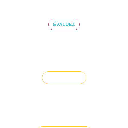
ÉVALUEZ VOTRE CAPACITÉ
D'EMPRUNT
ÉVALUEZ
Vous souhaitez céder un droit au
bail ?
Vendre un bien
Vous avez du mal à trouver la
solution à vos projets ?