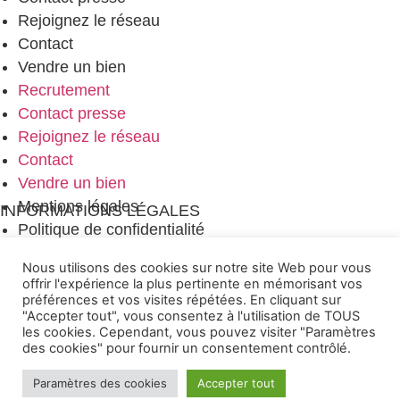
Rejoignez le réseau
Contact
Vendre un bien
Recrutement
Contact presse
Rejoignez le réseau
Contact
Vendre un bien
Mentions légales
INFORMATIONS LÉGALES
Politique de confidentialité
Plan du site
Nous utilisons des cookies sur notre site Web pour vous
Mentions légales
offrir l'expérience la plus pertinente en mémorisant vos
Politique de confidentialité
préférences et vos visites répétées. En cliquant sur
"Accepter tout", vous consentez à l'utilisation de TOUS
Plan du site
les cookies. Cependant, vous pouvez visiter "Paramètres
des cookies" pour fournir un consentement contrôlé.
cebook
Twitter
Instagram
Linkedin
Paramètres des cookies
Accepter tout