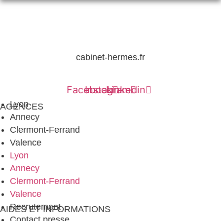
04 78 42 40 80
cabinet-hermes.fr
Facebook
Instagram
Linkedin
Lyon
AGENCES
Annecy
Clermont-Ferrand
Valence
Lyon
Annecy
Clermont-Ferrand
Valence
Recrutement
AIDES ET INFORMATIONS
Contact presse