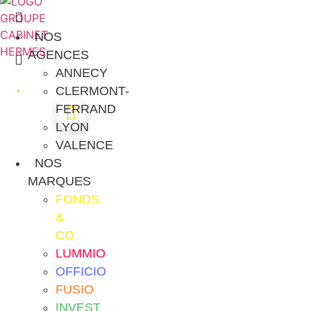
Aller
au
NOS
contenu
AGENCES
ANNECY
CLERMONT-
FERRAND
LYON
VALENCE
NOS
MARQUES
FONDS
&
CO
LUMMIO
OFFICIO
FUSIO
INVEST