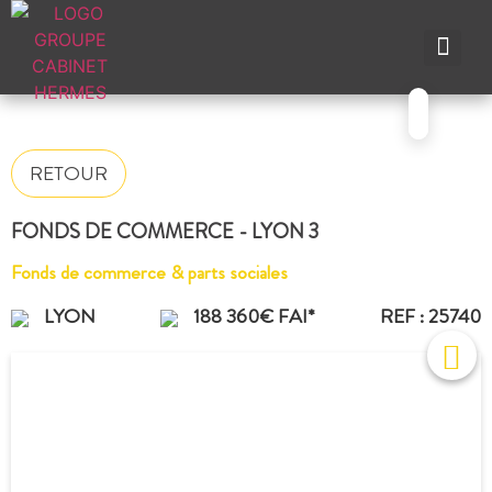
NOS A
NOS M
NOS A
VENDRE UN BIEN
CONTACTEZ-N
RETOUR
FONDS DE COMMERCE - LYON 3
Fonds de commerce & parts sociales
LYON
188 360€ FAI*
REF : 25740