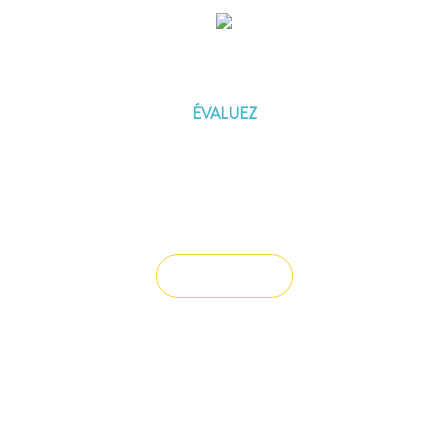
ÉVALUEZ VOTRE CAPACITÉ
D'EMPRUNT
ÉVALUEZ
Vous souhaitez céder un droit au bail ?
Vendre un bien
Vous avez du mal à trouver la
solution à vos projets ?