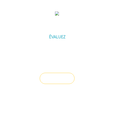
ÉVALUEZ VOTRE CAPACITÉ
D'EMPRUNT
ÉVALUEZ
Vous souhaitez céder un droit au bail ?
Vendre un bien
Vous avez du mal à trouver la