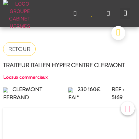
NOS A
NOS M
NOS A
VENDRE UN BIEN
CONTACTEZ-N
RETOUR
TRAITEUR ITALIEN HYPER CENTRE CLERMONT
Locaux commerciaux
CLERMONT
230 160€
REF :
FERRAND
FAI*
5169