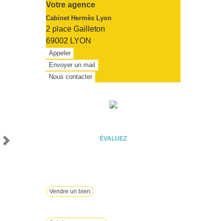
Votre agence
Cabinet Hermès Lyon
2 place Gailleton
69002 LYON
Appeler
Envoyer un mail
Nous contacter
ÉVALUEZ VOTRE CAPACITÉ
D'EMPRUNT
ÉVALUEZ
Vous souhaitez céder un droit au bail ?
Vendre un bien
Vous avez du mal à trouver la solution à vos
projets ?