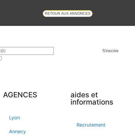
RETOUR AUX ANNONCES
S'inscrire
J'accepte de faire partie de la base de données Cabinet
Hermès
AGENCES
aides et
informations
Lyon
Recrutement
Annecy