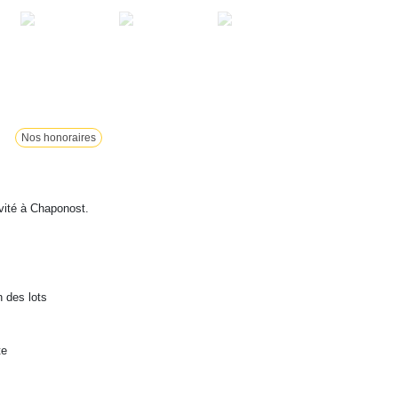
Nos honoraires
ivité à Chaponost.
n des lots
te