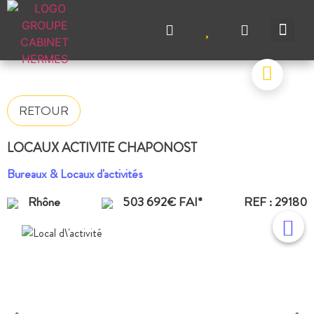
NOS A
NOS M
NOS A
VENDRE UN BIEN
CONTACTEZ-N
RETOUR
LOCAUX ACTIVITE CHAPONOST
Bureaux & Locaux d'activités
Rhône
503 692€ FAI*
REF : 29180