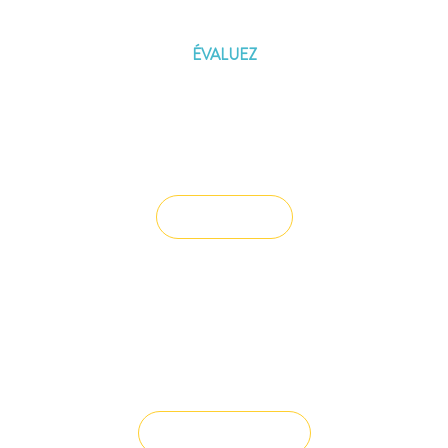
D'EMPRUNT
ÉVALUEZ
Vous souhaitez céder un droit au bail ?
Vendre un bien
Vous avez du mal à trouver la
solution à vos projets ?
Solution sur-mesure