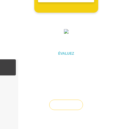
ÉVALUEZ VOTRE CAPACITÉ
D'EMPRUNT
ÉVALUEZ
Vous souhaitez céder un
droit au bail ?
Vendre un bien