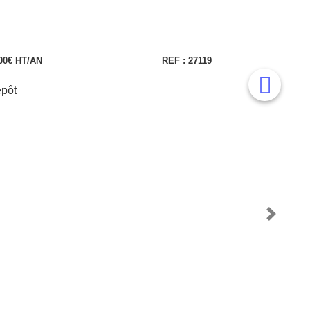
00€ HT/AN
REF : 27119