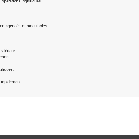
 opérations logistiques.
bien agencés et modulables
xtérieur.
ement.
ifiques.
r rapidement.