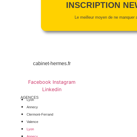
INSCRIPTION N
Le meilleur moyen de ne manquer a
04 78 42 40 80
cabinet-hermes.fr
Facebook
Instagram
Linkedin
AGENCES
Lyon
Annecy
Clermont-Ferrand
Valence
Lyon
Annecy