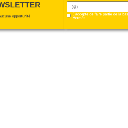
EWSLETTER
J'accepte de faire partie de la b
ucune opportunité !
Hermès