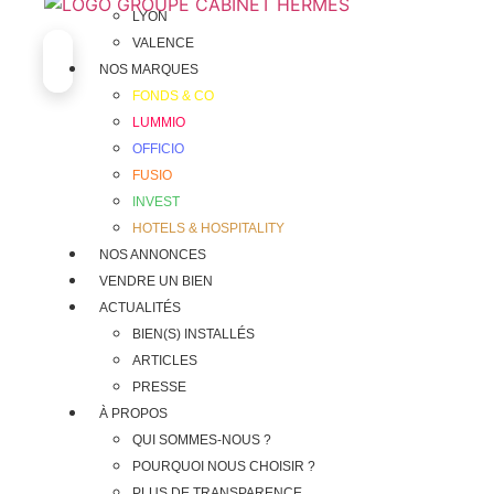
Aller
LYON
au
VALENCE
contenu
NOS MARQUES
FONDS & CO
LUMMIO
OFFICIO
FUSIO
INVEST
HOTELS & HOSPITALITY
NOS ANNONCES
VENDRE UN BIEN
ACTUALITÉS
BIEN(S) INSTALLÉS
ARTICLES
PRESSE
À PROPOS
QUI SOMMES-NOUS ?
POURQUOI NOUS CHOISIR ?
PLUS DE TRANSPARENCE