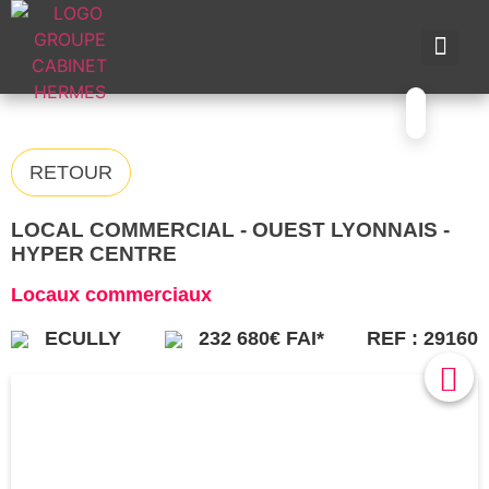
NOS A
NOS M
NOS 
VENDRE UN BIE
CONTACTEZ-N
RETOUR
LOCAL COMMERCIAL - OUEST LYONNAIS -
HYPER CENTRE
Locaux commerciaux
ECULLY
232 680€ FAI*
REF : 29160