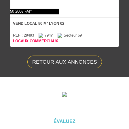
50 200€ FAI*
VEND LOCAL 80 M² LYON 02
REF : 29493
79m²
Secteur 69
LOCAUX COMMERCIAUX
RETOUR AUX ANNONCES
ÉVALUEZ VOTRE CAPACITÉ
D'EMPRUNT
ÉVALUEZ