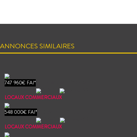
ANNONCES SIMILAIRES
747 960€ FAI*
EMPLACEMENT PREMIUM - LYON 6
REF : 29344
353m²
Secteur 69
LOCAUX COMMERCIAUX
548 000€ FAI*
LYON 2 - EMPLACEMENT N°1 A CEDER
REF : 29340
106m²
Secteur 69
LOCAUX COMMERCIAUX