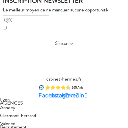
INSCRIPTION NEWSLETTER
Le meilleur moyen de ne manquer aucune opportunité !
J'accepte de faire partie de la base de données Cabinet
Hermès
S'inscrire
04 78 42 40 80
cabinet-hermes.fr
Facebook
Instagram
Linkedin
Lyon
AGENCES
Annecy
Clermont-Ferrand
Valence
Recrutement