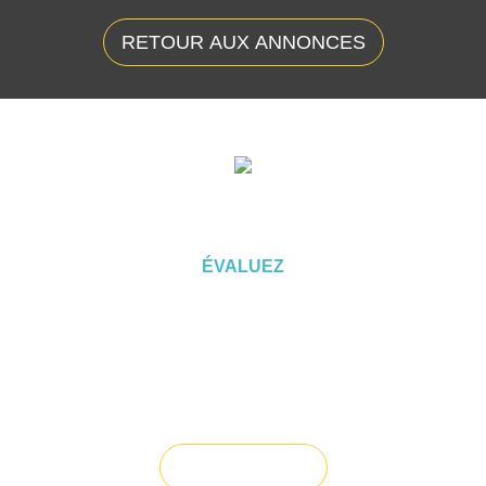
RETOUR AUX ANNONCES
ÉVALUEZ VOTRE CAPACITÉ
D'EMPRUNT
ÉVALUEZ
Vous souhaitez céder un droit au
bail ?
Vendre un bien