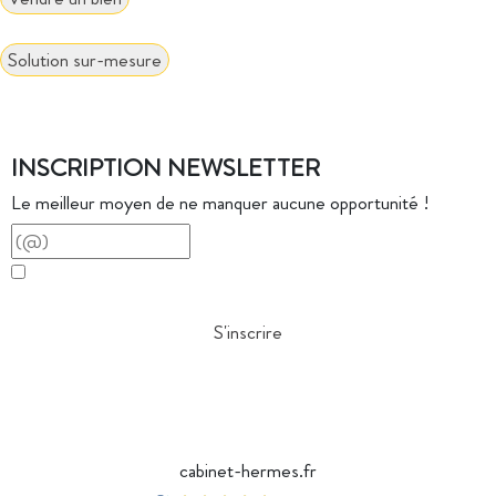
Vous avez du mal à trouver la solution à vos projets ?
Solution sur-mesure
INSCRIPTION NEWSLETTER
Le meilleur moyen de ne manquer aucune opportunité !
J'accepte de faire partie de la base de données Cabinet
Hermès
S'inscrire
04 78 42 40 80
cabinet-hermes.fr