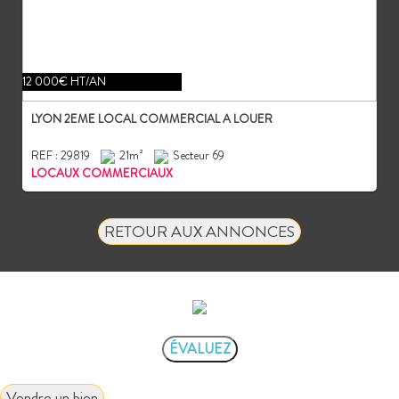
12 000€ HT/AN
LYON 2EME LOCAL COMMERCIAL A LOUER
REF : 29819
21m²
Secteur 69
LOCAUX COMMERCIAUX
RETOUR AUX ANNONCES
ÉVALUEZ VOTRE CAPACITÉ D'EMPRUNT
ÉVALUEZ
Vous souhaitez céder un droit au bail ?
Vendre un bien