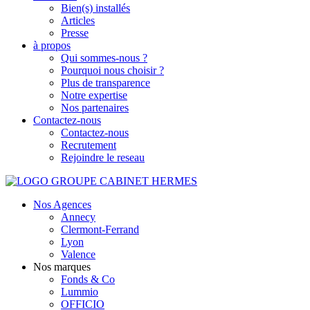
Bien(s) installés
Articles
Presse
à propos
Qui sommes-nous ?
Pourquoi nous choisir ?
Plus de transparence
Notre expertise
Nos partenaires
Contactez-nous
Contactez-nous
Recrutement
Rejoindre le reseau
Nos Agences
Annecy
Clermont-Ferrand
Lyon
Valence
Nos marques
Fonds & Co
Lummio
OFFICIO