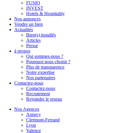
FUSIO
INVEST
Hotels & Hospitality
Nos annonces
Vendre un bien
Actualités
Bien(s) installés
Articles
Presse
à propos
Qui sommes-nous ?
Pourquoi nous choisir ?
Plus de transparence
Notre expertise
Nos partenaires
Contactez-nous
Contactez-nous
Recrutement
Rejoindre le reseau
Nos Agences
Annecy
Clermont-Ferrand
Lyon
Valence