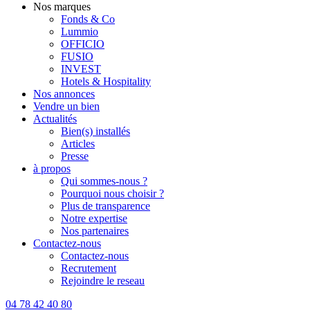
Nos marques
Fonds & Co
Lummio
OFFICIO
FUSIO
INVEST
Hotels & Hospitality
Nos annonces
Vendre un bien
Actualités
Bien(s) installés
Articles
Presse
à propos
Qui sommes-nous ?
Pourquoi nous choisir ?
Plus de transparence
Notre expertise
Nos partenaires
Contactez-nous
Contactez-nous
Recrutement
Rejoindre le reseau
04 78 42 40 80