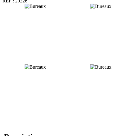
REF :
29226