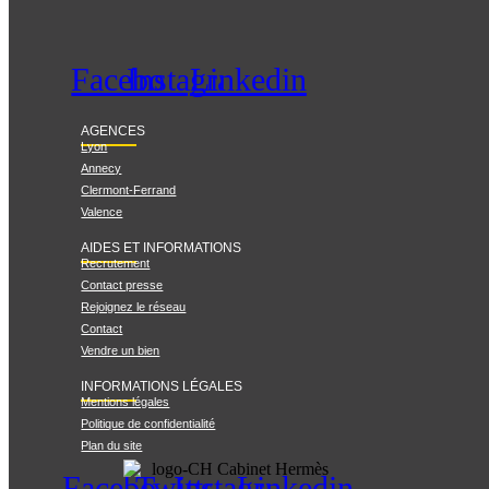
Facebook
Instagram
Linkedin
AGENCES
Lyon
Annecy
Clermont-Ferrand
Valence
AIDES ET INFORMATIONS
Recrutement
Contact presse
Rejoignez le réseau
Contact
Vendre un bien
INFORMATIONS LÉGALES
Mentions légales
Politique de confidentialité
Plan du site
Facebook
Twitter
Instagram
Linkedin