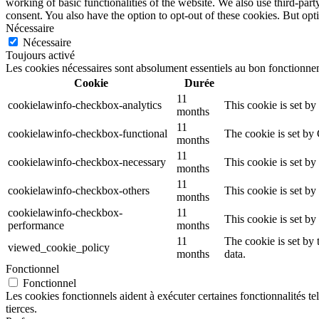
working of basic functionalities of the website. We also use third-pa
consent. You also have the option to opt-out of these cookies. But op
Nécessaire
Nécessaire
Toujours activé
Les cookies nécessaires sont absolument essentiels au bon fonctionnem
Cookie
Durée
11
cookielawinfo-checkbox-analytics
This cookie is set b
months
11
cookielawinfo-checkbox-functional
The cookie is set by
months
11
cookielawinfo-checkbox-necessary
This cookie is set b
months
11
cookielawinfo-checkbox-others
This cookie is set b
months
cookielawinfo-checkbox-
11
This cookie is set b
performance
months
11
The cookie is set by
viewed_cookie_policy
months
data.
Fonctionnel
Fonctionnel
Les cookies fonctionnels aident à exécuter certaines fonctionnalités te
tierces.