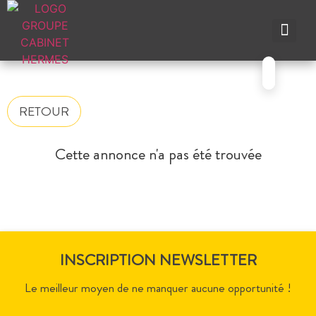
NOS A
NOS M
NOS A
VENDRE UN BIEN
CONTACTEZ-N
RETOUR
Cette annonce n'a pas été trouvée
INSCRIPTION NEWSLETTER
Le meilleur moyen de ne manquer aucune opportunité !